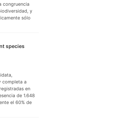
a congruencia
iodiversidad, y
ricamente sólo
ant species
idata,
y completa a
 registradas en
esencia de 1.648
mente el 60% de