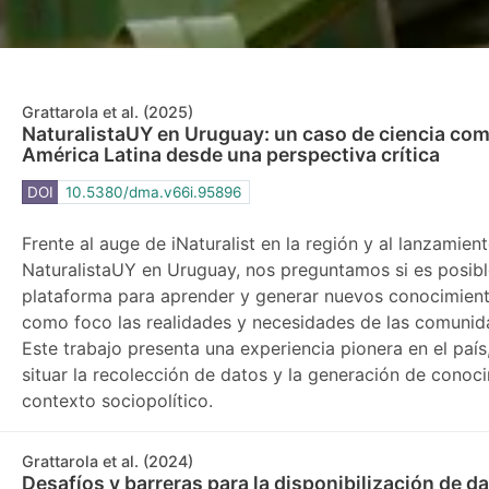
Grattarola et al. (2025)
NaturalistaUY en Uruguay: un caso de ciencia com
América Latina desde una perspectiva crítica
DOI
10.5380/dma.v66i.95896
Frente al auge de iNaturalist en la región y al lanzamien
NaturalistaUY en Uruguay, nos preguntamos si es posible
plataforma para aprender y generar nuevos conocimien
como foco las realidades y necesidades de las comunida
Este trabajo presenta una experiencia pionera en el paí
situar la recolección de datos y la generación de conoc
contexto sociopolítico.
Grattarola et al. (2024)
Desafíos y barreras para la disponibilización de d