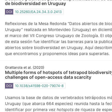
de biodiversidad en Uruguay
DOI
10.25260/EA.24.34.3.0.2413
Reflexiones de la ​​Mesa Redonda “Datos abiertos de bio
Uruguay” realizada en Montevideo (Uruguay) en diciem
el marco del VII Congreso Uruguayo de Zoología. El obje
de esta sesión fue identificar las barreras para la publi
abiertos sobre biodiversidad en Uruguay. Aquí describim
que encontramos y proponemos ideas para superarlas.
Grattarola et al. (2020)
Multiple forms of hotspots of tetrapod biodiversit
challenges of open-access data scarcity
DOI
10.1038/s41598-020-79074-8
Usamos la base de datos de vertebrados tetrápodos m
Uruguay (que abarca 664 especies) reunida hasta la fec
identificar por primera vez
hotspots
de riqueza de espe