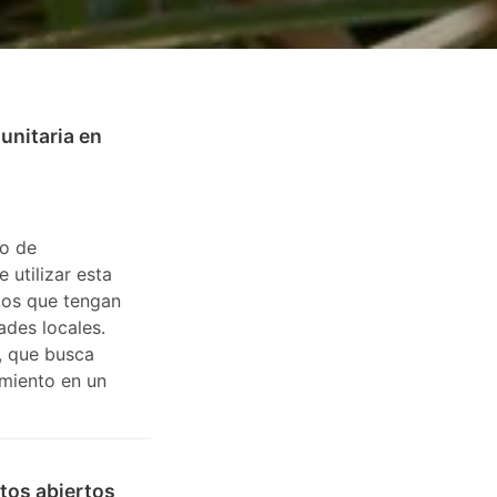
unitaria en
to de
 utilizar esta
tos que tengan
des locales.
s, que busca
imiento en un
atos abiertos