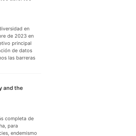
diversidad en
bre de 2023 en
tivo principal
cación de datos
os las barreras
y and the
ás completa de
ha, para
cies, endemismo