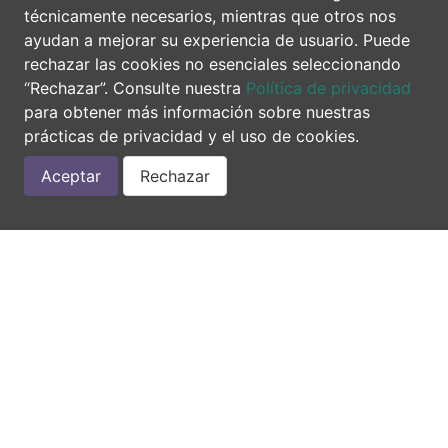
Listas de Especies
técnicamente necesarios, mientras que otros nos
ayudan a mejorar su experiencia de usuario. Puede
rechazar las cookies no esenciales seleccionando
“Rechazar”. Consulte nuestra
Política de privacidad
para obtener más información sobre nuestras
prácticas de privacidad y el uso de cookies.
Aceptar
Rechazar
Tetrápodos
Descargá la lista de especies
incluyendo nombre científico y común,
y estado de conservación Global y